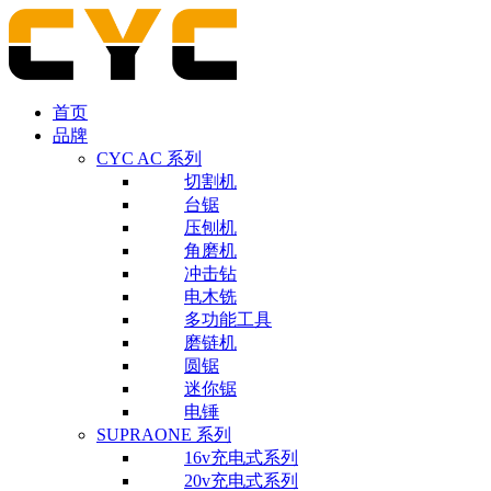
首页
品牌
CYC AC 系列
切割机
台锯
压刨机
角磨机
冲击钻
电木铣
多功能工具
磨链机
圆锯
迷你锯
电锤
SUPRAONE 系列
16v充电式系列
20v充电式系列