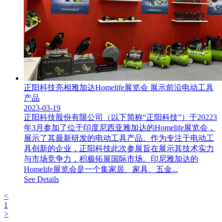
正阳科技亮相雅加达Homelife展览会 展示前沿电动工具
产品
2023-03-19
正阳科技股份有限公司（以下简称“正阳科技”）于20223
年3月参加了位于印度尼西亚雅加达的Homelife展览会，
展示了其最新研发的电动工具产品。作为专注于电动工
具创新的企业，正阳科技此次参展旨在展示其技术实力
与市场竞争力，积极拓展国际市场。印尼雅加达的
Homelife展览会是一个集家居、家具、五金...
See Details
<
1
>