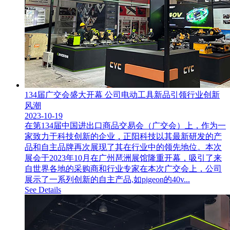
134届广交会盛大开幕 公司电动工具新品引领行业创新
风潮
2023-10-19
在第134届中国进出口商品交易会（广交会）上，作为一
家致力于科技创新的企业，正阳科技以其最新研发的产
品和自主品牌再次展现了其在行业中的领先地位。本次
展会于2023年10月在广州琶洲展馆隆重开幕，吸引了来
自世界各地的采购商和行业专家在本次广交会上，公司
展示了一系列创新的自主产品,如pigeon的40v...
See Details