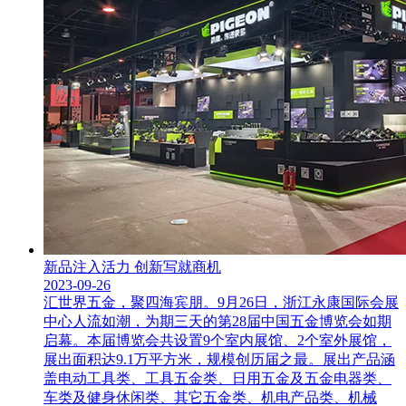
新品注入活力 创新写就商机
2023-09-26
汇世界五金，聚四海宾朋。9月26日，浙江永康国际会展
中心人流如潮，为期三天的第28届中国五金博览会如期
启幕。本届博览会共设置9个室内展馆、2个室外展馆，
展出面积达9.1万平方米，规模创历届之最。展出产品涵
盖电动工具类、工具五金类、日用五金及五金电器类、
车类及健身休闲类、其它五金类、机电产品类、机械