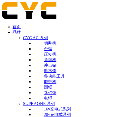
首页
品牌
CYC AC 系列
切割机
台锯
压刨机
角磨机
冲击钻
电木铣
多功能工具
磨链机
圆锯
迷你锯
电锤
SUPRAONE 系列
16v充电式系列
20v充电式系列