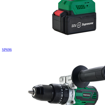
SP696