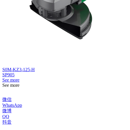
S0M-KZ3-125-H
SP905
See more
See more
微信
WhatsApp
微博
QQ
抖音