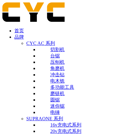
首页
品牌
CYC AC 系列
切割机
台锯
压刨机
角磨机
冲击钻
电木铣
多功能工具
磨链机
圆锯
迷你锯
电锤
SUPRAONE 系列
16v充电式系列
20v充电式系列