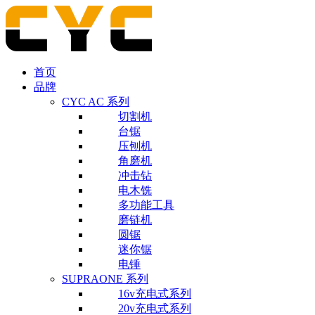
首页
品牌
CYC AC 系列
切割机
台锯
压刨机
角磨机
冲击钻
电木铣
多功能工具
磨链机
圆锯
迷你锯
电锤
SUPRAONE 系列
16v充电式系列
20v充电式系列