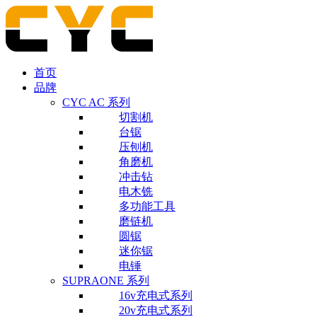
首页
品牌
CYC AC 系列
切割机
台锯
压刨机
角磨机
冲击钻
电木铣
多功能工具
磨链机
圆锯
迷你锯
电锤
SUPRAONE 系列
16v充电式系列
20v充电式系列